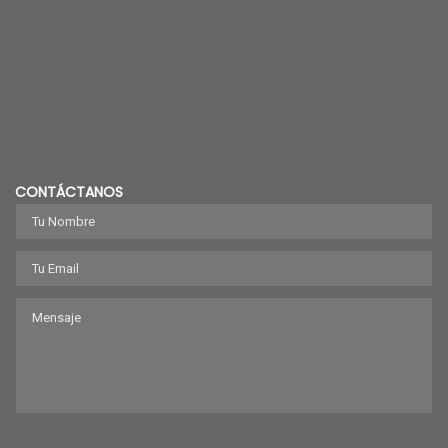
CONTÁCTANOS
Lamas de PVC
Cortinas de aire
VER PRODUCTOS
VER PRODUCTOS