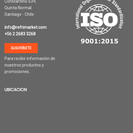
Constantino 539,
Quinta Normal.
Santiago - Chile.
Herramientas refrigeración
Ropa térmica
info@refrimarket.com
+56 2 2683 3268
VER PRODUCTOS
VER PRODUCTOS
SUSCRÍBETE
Para recibir información de
nuestros productos y
promociones.
UBICACION
Cajas térmicas
Cubre pallet y frazadas
térmicas
VER PRODUCTOS
VER PRODUCTOS