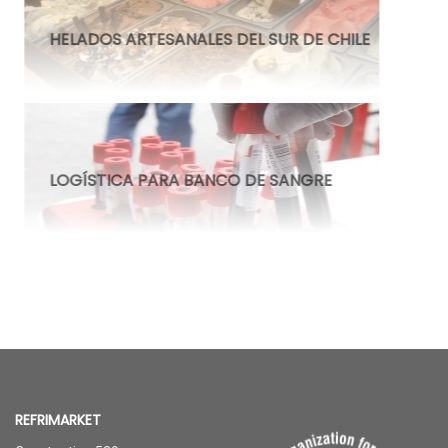
HELADOS ARTESANALES DEL SUR DE CHILE
LOGÍSTICA PARA BANCO DE SANGRE
pHmetros
Gases y aceites
refrigerantes
VER PRODUCTOS
VER PRODUCTOS
REFRIMARKET