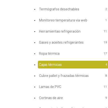
Termógrafos desechables
2
Monitoreo temperatura via web
1
Herramientas refrigeración
11
Gases y aceites refrigerantes
19
Ropa térmica
17
Cajas térmicas
4
Cubre pallet y frazadas térmicas
8
Lamas de PVC
11
Cortinas de aire
9