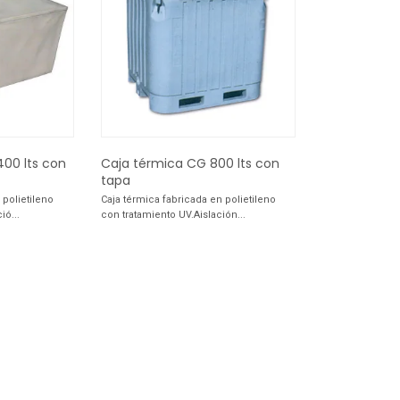
00 lts con
Caja térmica CG 800 lts con
tapa
 polietileno
Caja térmica fabricada en polietileno
ió...
con tratamiento UV.Aislación...