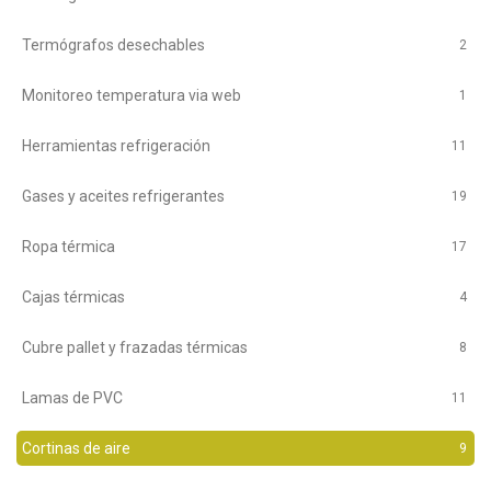
Termógrafos desechables
2
Monitoreo temperatura via web
1
Herramientas refrigeración
11
Gases y aceites refrigerantes
19
Ropa térmica
17
Cajas térmicas
4
Cubre pallet y frazadas térmicas
8
Lamas de PVC
11
Cortinas de aire
9