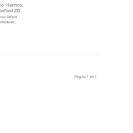
ico -Samco,
 oxford 210
rior Oxford
brasi&oac...
Página 1 de 1