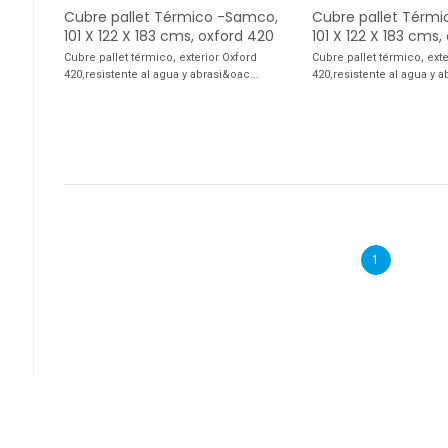
Cubre pallet Térmico -Samco,
Cubre pallet Térm
101 X 122 X 183 cms, oxford 420
101 X 122 X 183 cms,
Cubre pallet térmico, exterior Oxford
Cubre pallet térmico, exte
420,resistente al agua y abrasi&oac...
420,resistente al agua y a
1