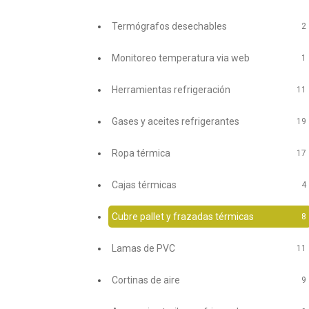
Termógrafos desechables
2
Monitoreo temperatura via web
1
Herramientas refrigeración
11
Gases y aceites refrigerantes
19
Ropa térmica
17
Cajas térmicas
4
Cubre pallet y frazadas térmicas
8
Lamas de PVC
11
Cortinas de aire
9