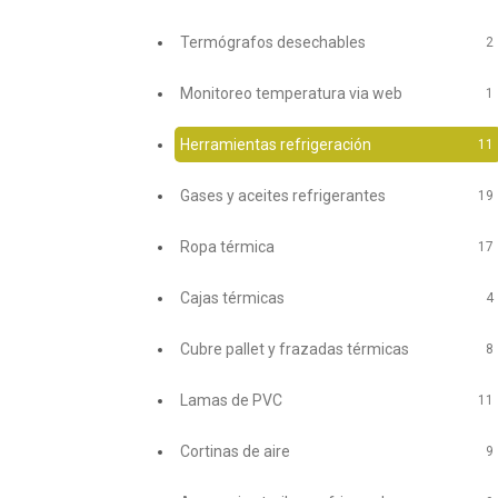
Termógrafos desechables
2
Monitoreo temperatura via web
1
Herramientas refrigeración
11
Gases y aceites refrigerantes
19
Ropa térmica
17
Cajas térmicas
4
Cubre pallet y frazadas térmicas
8
Lamas de PVC
11
Cortinas de aire
9