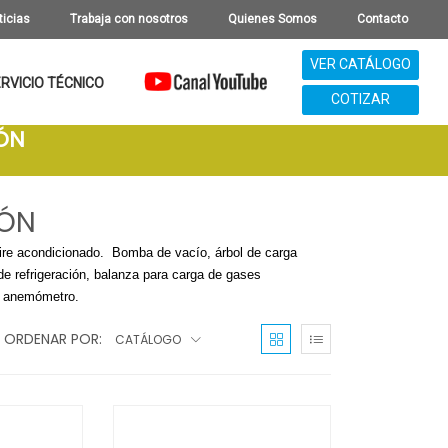
ticias
Trabaja con nosotros
Quienes Somos
Contacto
VER CATÁLOGO
RVICIO TÉCNICO
COTIZAR
IÓN
IÓN
 aire acondicionado. Bomba de vacío, árbol de carga
de refrigeración, balanza para carga de gases
o, anemómetro.
ORDENAR POR:
CATÁLOGO