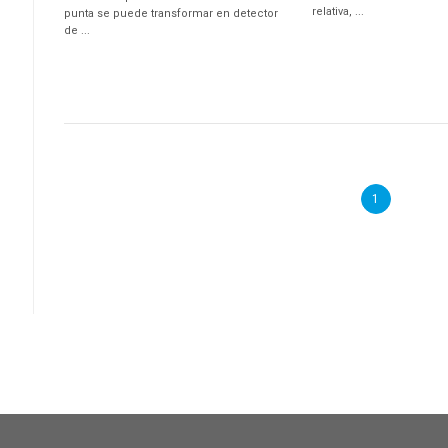
relativa, ...
punta se puede transformar en detector
de ...
1