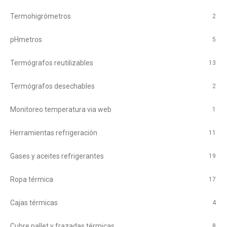
Termohigrómetros
2
pHmetros
5
Termógrafos reutilizables
13
Termógrafos desechables
2
Monitoreo temperatura via web
1
Herramientas refrigeración
11
Gases y aceites refrigerantes
19
Ropa térmica
17
Cajas térmicas
4
Cubre pallet y frazadas térmicas
8