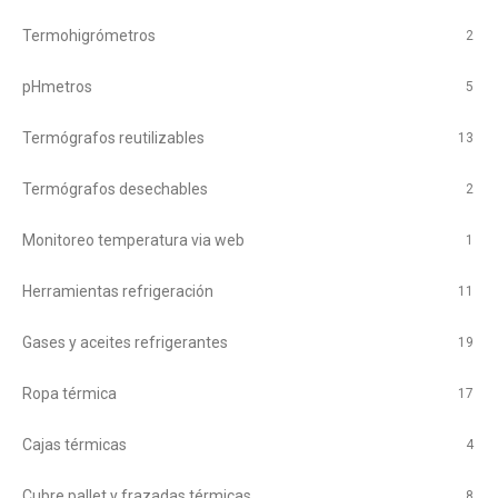
Termohigrómetros
2
pHmetros
5
Termógrafos reutilizables
13
Termógrafos desechables
2
Monitoreo temperatura via web
1
Herramientas refrigeración
11
Gases y aceites refrigerantes
19
Ropa térmica
17
Cajas térmicas
4
Cubre pallet y frazadas térmicas
8