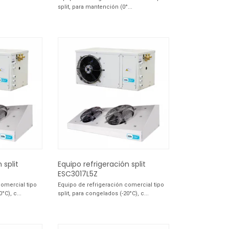
split, para mantención (0°...
 split
Equipo refrigeración split
ESC3017L5Z
comercial tipo
Equipo de refrigeración comercial tipo
°C), c...
split, para congelados (-20°C), c...