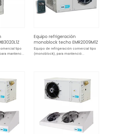
n
Equipo refrigeración
MB3020L1Z
monoblock techo EMR2009M1Z
comercial tipo
Equipo de refrigeración comercial tipo
ara mantenc...
(monoblock), para msntenció...