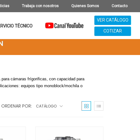
ticias
Trabaja con nosotros
Quienes Somos
Contacto
VER CATÁLOGO
RVICIO TÉCNICO
COTIZAR
N
 para cámaras frígorificas, con capacidad para
licaciones: equipos tipo monoblock/mochila o
ORDENAR POR:
CATÁLOGO