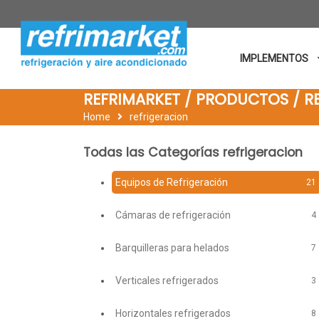
IMPLEMENTOS
REFRIMARKET / PRODUCTOS / R
Home
refrigeracion
Todas las Categorías refrigeracion
Equipos de Refrigeración
21
Cámaras de refrigeración
4
Barquilleras para helados
7
Verticales refrigerados
3
Horizontales refrigerados
8