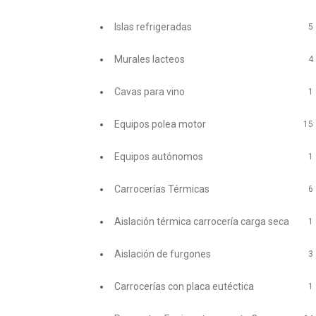
Islas refrigeradas
5
Murales lacteos
4
Cavas para vino
1
Equipos polea motor
15
Equipos autónomos
1
Carrocerías Térmicas
6
Aislación térmica carrocería carga seca
1
Aislación de furgones
3
Carrocerías con placa eutéctica
1