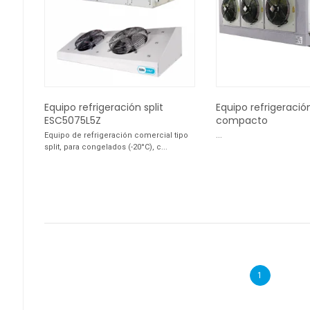
Equipo refrigeración split
Equipo refrigeración
ESC5075L5Z
compacto
Equipo de refrigeración comercial tipo
...
split, para congelados (-20°C), c...
1