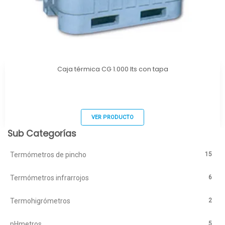
Caja térmica CG 1.000 lts con tapa
VER PRODUCTO
Sub Categorías
15
Termómetros de pincho
6
Termómetros infrarrojos
2
Termohigrómetros
5
pHmetros