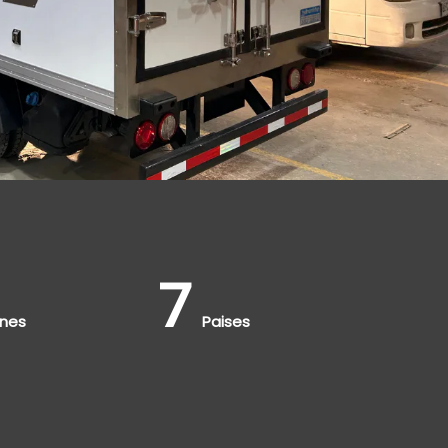
7
ones
Paises