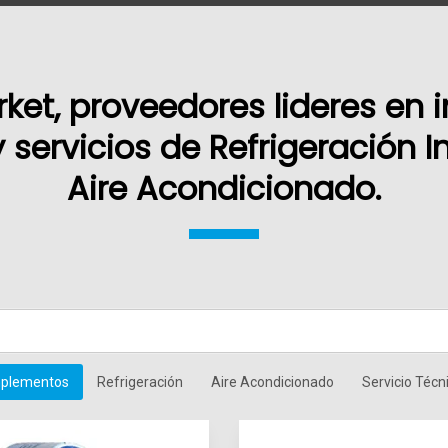
rket, proveedores lideres en 
 servicios de Refrigeración In
Aire Acondicionado.
plementos
Refrigeración
Aire Acondicionado
Servicio Técn