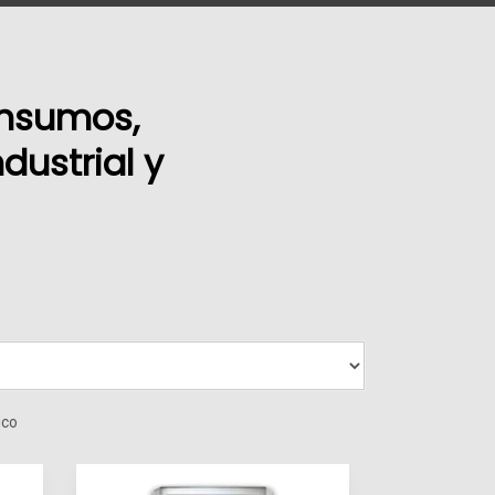
insumos,
dustrial y
ico