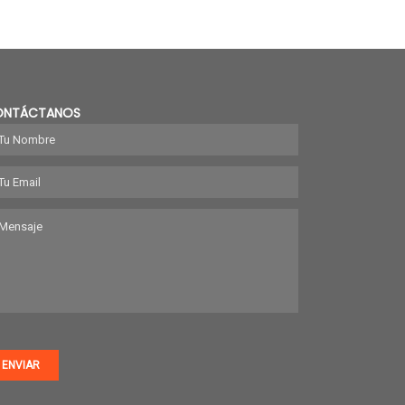
Cubre pallet y frazadas térmicas
ONTÁCTANOS
VER PRODUCTOS
ENVIAR