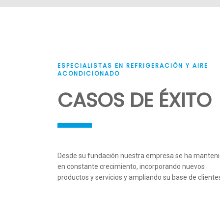
ESPECIALISTAS EN REFRIGERACIÓN Y AIRE
Termógrafos desechables
Mon
ACONDICIONADO
CASOS DE ÉXITO
DO DE
AHORRO DE ENERGÍA EN TÚNELES DE
CONGELADO
VER PRODUCTOS
Desde su fundación nuestra empresa se ha manten
A EN LA
CLIMATIZACIÓN PARA SALA DE
en constante crecimiento, incorporando nuevos
ES
IMPRESIÓN INDUSTRIAL
productos y servicios y ampliando su base de cliente