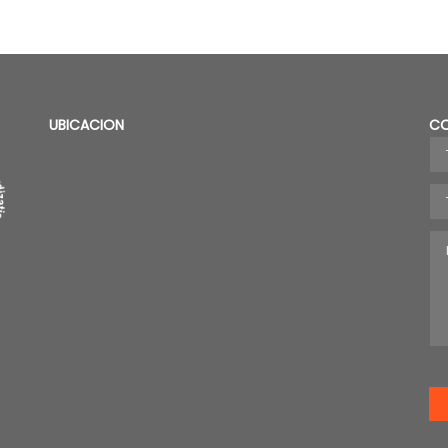
Ropa térmica
Cajas térmicas
UBICACION
C
VER PRODUCTOS
VER PRODUCTOS