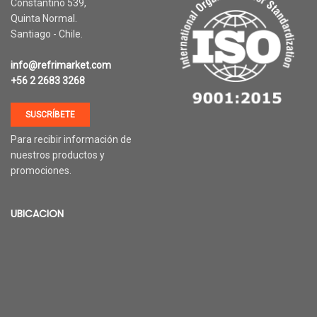
Constantino 539,
Quinta Normal.
Santiago - Chile.
Herramientas refrigeración
Ropa térmica
info@refrimarket.com
+56 2 2683 3268
VER PRODUCTOS
VER PRODUCTOS
SUSCRÍBETE
Para recibir información de
nuestros productos y
promociones.
UBICACION
Cajas térmicas
Cubre pallet y frazadas
térmicas
VER PRODUCTOS
VER PRODUCTOS