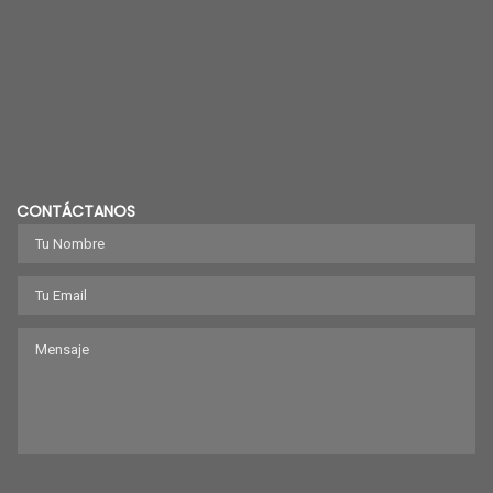
CONTÁCTANOS
Lamas de PVC
Cortinas de aire
VER PRODUCTOS
VER PRODUCTOS