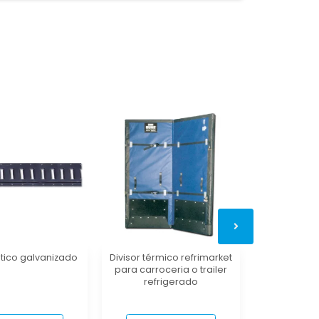
ístico galvanizado
Divisor térmico refrimarket
Fan Kit, ventil
para carroceria o trailer
té
refrigerado