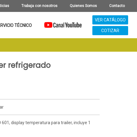
ticias
Trabaja con nosotros
Quienes Somos
Contacto
VER CATÁLOGO
RVICIO TÉCNICO
COTIZAR
er refrigerado
car
 601, display temperatura para trailer, incluye 1