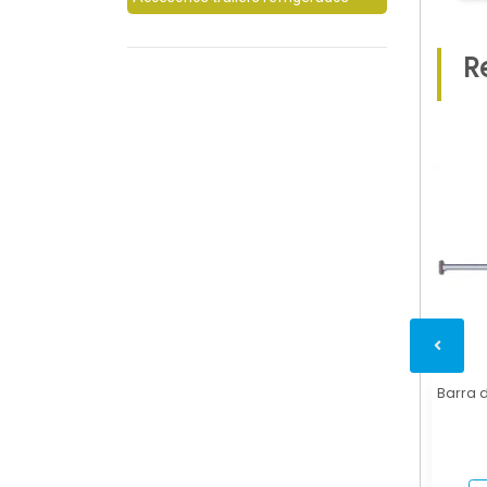
R
Barra d