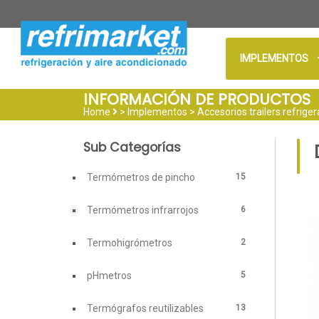
IMPLEMENTOS
INFORMACIÓN DE PRODUCTOS
Home
> Implementos >
Accesorios trailers refrige
Sub Categorías
15
Termómetros de pincho
6
Termómetros infrarrojos
2
Termohigrómetros
5
pHmetros
13
Termógrafos reutilizables