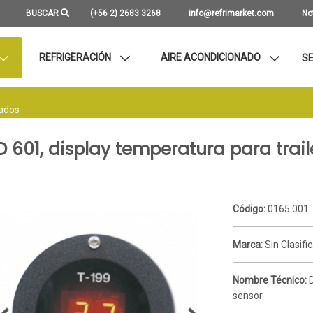
BUSCAR
(+56 2) 2683 3268
info@refrimarket.com
No
REFRIGERACIÓN
AIRE ACONDICIONADO
SE
rados
D 601, display temperatura para trail
Código:
0165 001
Marca:
Sin Clasifi
Nombre Técnico:
D
sensor