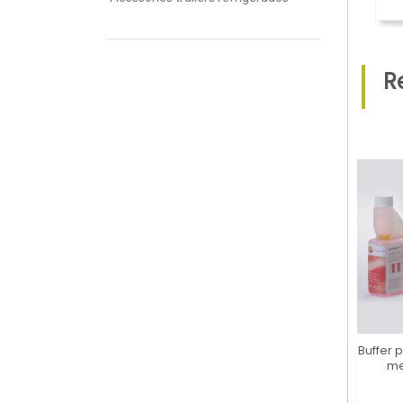
R
Buffer 
me