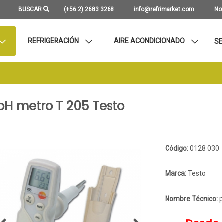
BUSCAR
(+56 2) 2683 3268
info@refrimarket.com
No
REFRIGERACIÓN
AIRE ACONDICIONADO
SE
pH metro T 205 Testo
Código:
0128 030
Marca:
Testo
Nombre Técnico: