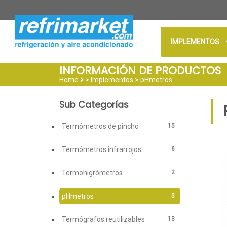
IMPLEMENTOS
INFORMACIÓN DE PRODUCTOS
Home
> Implementos >
pHmetros
Sub Categorías
15
Termómetros de pincho
6
Termómetros infrarrojos
2
Termohigrómetros
5
pHmetros
13
Termógrafos reutilizables