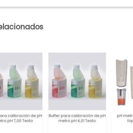
elacionados
para calibración de pH
Buffer para calibración de pH
pH metro
tro pH 7,00 Testo
metro pH 4,01 Testo
líq