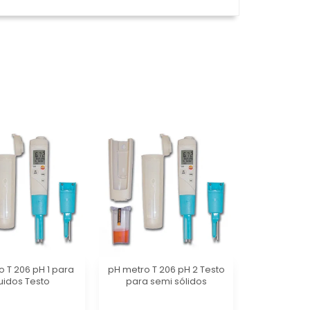
 T 206 pH 1 para
pH metro T 206 pH 2 Testo
uidos Testo
para semi sólidos