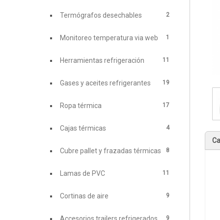
2
Termógrafos desechables
1
Monitoreo temperatura via web
11
Herramientas refrigeración
19
Gases y aceites refrigerantes
17
Ropa térmica
4
Cajas térmicas
Ca
8
Cubre pallet y frazadas térmicas
11
Lamas de PVC
9
Cortinas de aire
9
Accesorios trailers refrigerados