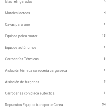
5
Islas refrigeradas
4
Murales lacteos
1
Cavas para vino
15
Equipos polea motor
1
Equipos autónomos
6
Carrocerías Térmicas
1
Aislación térmica carrocería carga seca
3
Aislación de furgones
1
Carrocerías con placa eutéctica
34
Repuestos Equipos transporte Corea