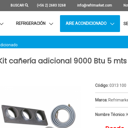
BUSCAR
(+56 2) 2683 3268
info@refrimarket.com
No
REFRIGERACIÓN
AIRE ACONDICIONADO
SE
ndicionado
Kit cañería adicional 9000 Btu 5 mts
Código:
0313 100
Marca:
Refrimark
Nombre Técnico:
K