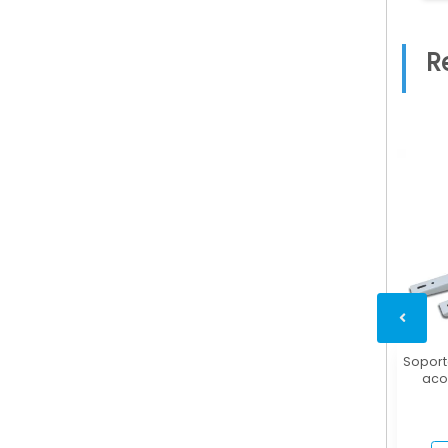
R
Soport
aco