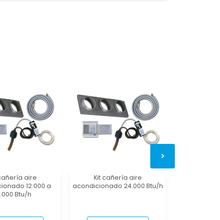
 cañería aire
Kit cañería aire
Kit cañ
ionado 12.000 a
acondicionado 24.000 Btu/h
acondicion
8.000 Btu/h
60.00