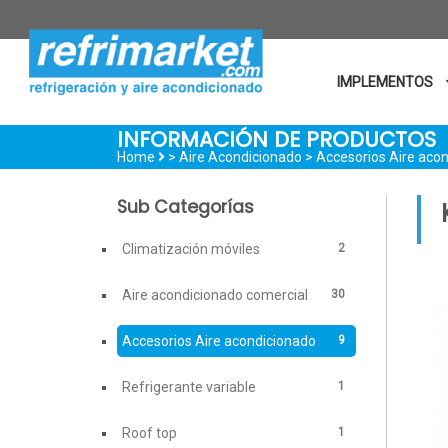
IMPLEMENTOS
INFORMACIÓN DE PRODUCTOS
Home
> Aire Acondicionado >
Accesorios Aire aco
Sub Categorías
2
Climatización móviles
30
Aire acondicionado comercial
9
Accesorios Aire acondicionado
1
Refrigerante variable
1
Roof top