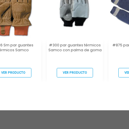
6 Sm par guantes
#300 par guantes térmicos
#875 par
érmicos Samco
Samco con palma de goma
VER PRODUCTO
VER PRODUCTO
VE