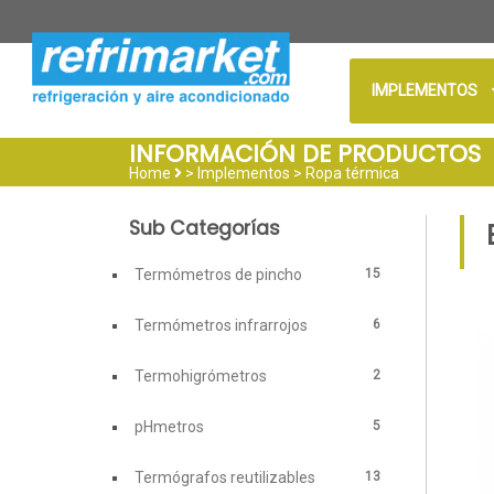
IMPLEMENTOS
INFORMACIÓN DE PRODUCTOS
Home
> Implementos >
Ropa térmica
Sub Categorías
15
Termómetros de pincho
6
Termómetros infrarrojos
2
Termohigrómetros
5
pHmetros
13
Termógrafos reutilizables