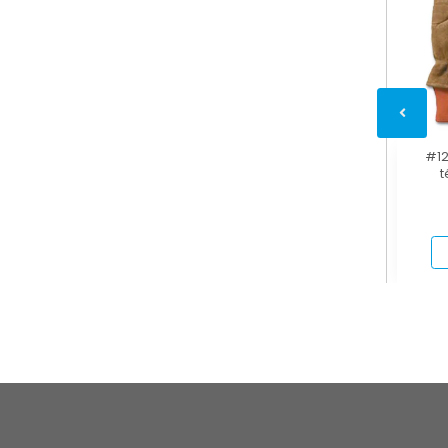
#12
t