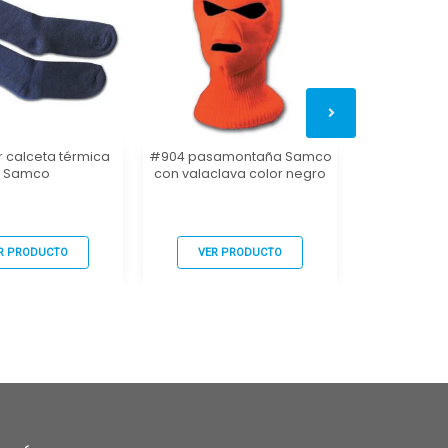
 calceta térmica
#904 pasamontaña Samco
#900 pasam
Samco
con valaclava color negro
colo
R PRODUCTO
VER PRODUCTO
VER P