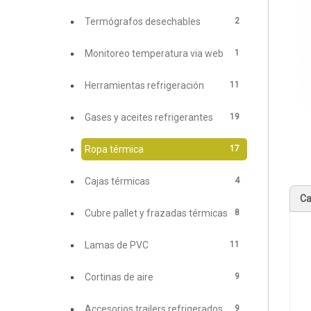
2
Termógrafos desechables
1
Monitoreo temperatura via web
11
Herramientas refrigeración
19
Gases y aceites refrigerantes
17
Ropa térmica
4
Cajas térmicas
Ca
8
Cubre pallet y frazadas térmicas
11
Lamas de PVC
9
Cortinas de aire
9
Accesorios trailers refrigerados