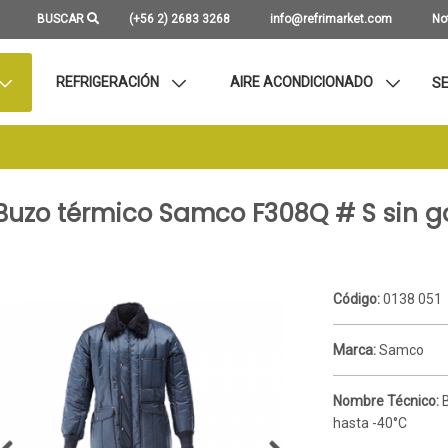
BUSCAR
(+56 2) 2683 3268
info@refrimarket.com
No
REFRIGERACIÓN
AIRE ACONDICIONADO
SE
Buzo térmico Samco F308Q # S sin g
Código:
0138 051
Marca:
Samco
Nombre Técnico:
hasta -40°C