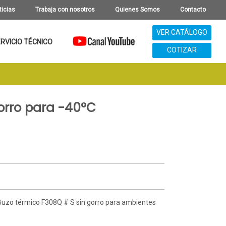
ticias
Trabaja con nosotros
Quienes Somos
Contacto
VER CATÁLOGO
RVICIO TÉCNICO
COTIZAR
orro para -40°C
Buzo térmico F308Q # S sin gorro para ambientes