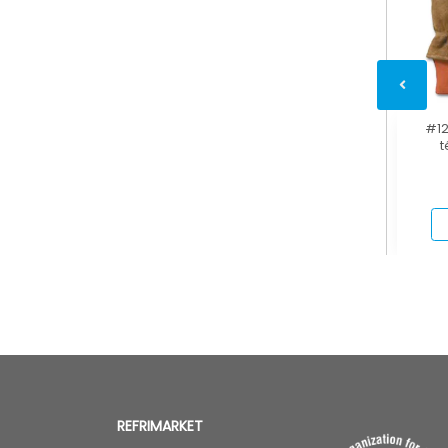
#12
t
REFRIMARKET