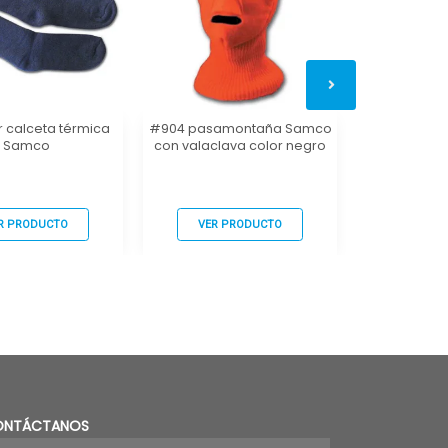
 calceta térmica
#904 pasamontaña Samco
#900 pasam
Samco
con valaclava color negro
colo
R PRODUCTO
VER PRODUCTO
VER P
ONTÁCTANOS