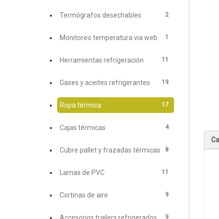
2
Termógrafos desechables
1
Monitoreo temperatura via web
11
Herramientas refrigeración
19
Gases y aceites refrigerantes
17
Ropa térmica
4
Cajas térmicas
Ca
8
Cubre pallet y frazadas térmicas
11
Lamas de PVC
9
Cortinas de aire
9
Accesorios trailers refrigerados