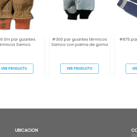
6 Sm par guantes
#300 par guantes térmicos
#875 par
érmicos Samco
Samco con palma de goma
VER PRODUCTO
VER PRODUCTO
VE
UBICACION
C