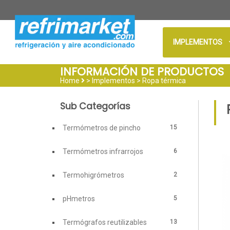
IMPLEMENTOS
INFORMACIÓN DE PRODUCTOS
Home
> Implementos >
Ropa térmica
Sub Categorías
15
Termómetros de pincho
6
Termómetros infrarrojos
2
Termohigrómetros
5
pHmetros
13
Termógrafos reutilizables