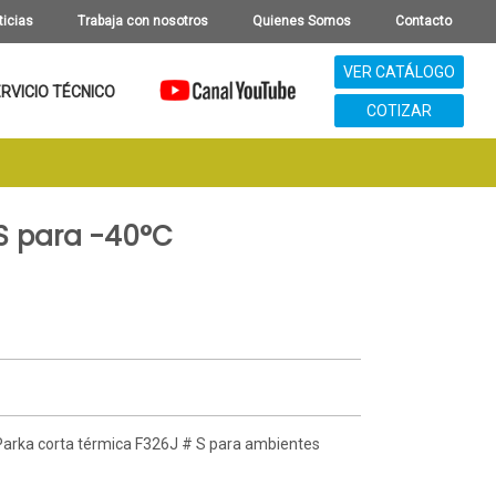
ticias
Trabaja con nosotros
Quienes Somos
Contacto
VER CATÁLOGO
RVICIO TÉCNICO
COTIZAR
S para -40°C
Parka corta térmica F326J # S para ambientes