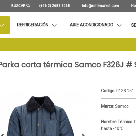
BUSCAR
(+56 2) 2683 3268
info@refrimarket.com
No
REFRIGERACIÓN
AIRE ACONDICIONADO
SE
Parka corta térmica Samco F326J # 
Código:
0138 151
Marca:
Samco
Nombre Técnico:
hasta -40°C