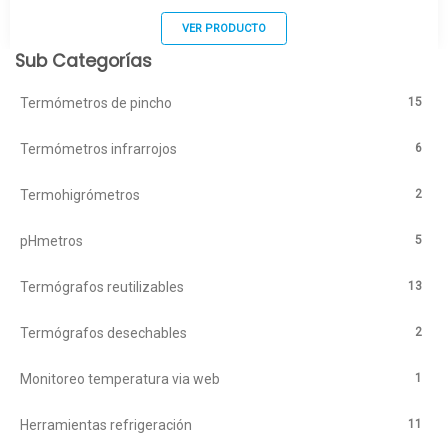
VER PRODUCTO
Sub Categorías
15
Termómetros de pincho
6
Termómetros infrarrojos
2
Termohigrómetros
5
pHmetros
13
Termógrafos reutilizables
2
Termógrafos desechables
1
Monitoreo temperatura via web
11
Herramientas refrigeración